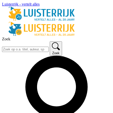
Luisterrijk - vertelt alles
Zoek
Zoek