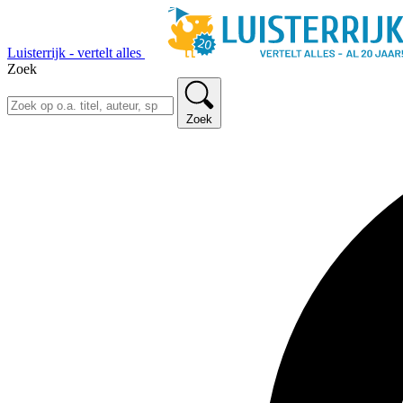
Luisterrijk - vertelt alles
Zoek
Zoek