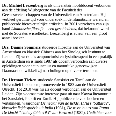
Dr. Michiel Leezenberg
is als universitair hoofddocent verbonden
aan de afdeling Wijsbegeerte van de Faculteit der
Geesteswetenschappen van de Universiteit van Amsterdam. Hij
verbleef geruime tijd voor onderzoek in de islamitische wereld en
publiceerde hierover talrijke artikelen. In 2001 verscheen van zijn
hand
Islamitische filosofie – een geschiedenis
, dat bekroond werd
met de Socrates wisselbeker. Leezenberg is auteur van een groot
aantal boeken.
Drs. Dianne Sommers
studeerde filosofie aan de Universiteit van
Amsterdam en klassiek Chinees aan het Sinologisch Instituut te
Leiden. Zij werkt als acupuncturist en fysiotherapeut in een praktijk
in Amsterdam en is sinds 1987 als docent verbonden aan diverse
opleidingen voor acupunctuur en natuurlijke geneeswijzen.
Daarnaast ontwikkelt zij nascholingen op diverse terreinen.
Dr. Herman Tieken
studeerde Sanskriet en Tamil aan de
Universiteit Leiden en promoveerde in 1983 aan de Universiteit
Utrecht. Tot 2010 was hij als docent verbonden aan de Universiteit
Leiden. Zijn voornaamste interesse gaat uit naar Kavya literatuur in
het Sanskriet, Prakrit en Tamil. Hij publiceerde vele boeken en
vertalingen, waaronder
De nectar van de liefde. H?la’s ‘Sattasa?’,
klassieke liefdespoëzie uit India
(1981),
De rosse buurt van Patna.
De klucht “Ubhay?bhis?rik?’ van Vararuci
(1985),
Gedichten voor