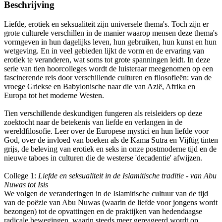
Beschrijving
Liefde, erotiek en seksualiteit zijn universele thema's. Toch zijn er
grote culturele verschillen in de manier waarop mensen deze thema's
vormgeven in hun dagelijks leven, hun gebruiken, hun kunst en hun
wetgeving. En in veel gebieden lijkt de vorm en de ervaring van
erotiek te veranderen, wat soms tot grote spanningen leidt. In deze
serie van tien hoorcolleges wordt de luisteraar meegenomen op een
fascinerende reis door verschillende culturen en filosofieën: van de
vroege Griekse en Babylonische naar die van Azië, Afrika en
Europa tot het moderne Westen.
Tien verschillende deskundigen fungeren als reisleiders op deze
zoektocht naar de betekenis van liefde en verlangen in de
wereldfilosofie. Leer over de Europese mystici en hun liefde voor
God, over de invloed van boeken als de Kama Sutra en Vijftig tinten
grijs, de beleving van erotiek en seks in onze postmoderne tijd en de
nieuwe taboes in culturen die de westerse 'decadentie' afwijzen.
College 1:
Liefde en seksualiteit in de Islamitische traditie - van Abu
Nuwas tot Isis
We volgen de veranderingen in de Islamitische cultuur van de tijd
van de poëzie van Abu Nuwas (waarin de liefde voor jongens wordt
bezongen) tot de opvattingen en de praktijken van hedendaagse
radicale bewegingen, waarin steeds meer gereageerd wordt op