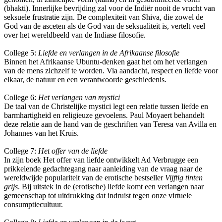
(bhakti). Innerlijke bevrijding zal voor de Indiër nooit de vrucht van
seksuele frustratie zijn. De complexiteit van Shiva, die zowel de
God van de asceten als de God van de seksualiteit is, vertelt veel
over het wereldbeeld van de Indiase filosofie.
College 5:
Liefde en verlangen in de Afrikaanse filosofie
Binnen het Afrikaanse Ubuntu-denken gaat het om het verlangen
van de mens zichzelf te worden. Via aandacht, respect en liefde voor
elkaar, de natuur en een verantwoorde geschiedenis.
College 6:
Het verlangen van mystici
De taal van de Christelijke mystici legt een relatie tussen liefde en
barmhartigheid en religieuze gevoelens. Paul Moyaert behandelt
deze relatie aan de hand van de geschriften van Teresa van Avilla en
Johannes van het Kruis.
College 7:
Het offer van de liefde
In zijn boek Het offer van liefde ontwikkelt Ad Verbrugge een
prikkelende gedachtegang naar aanleiding van de vraag naar de
wereldwijde populariteit van de erotische bestseller
Vijftig tinten
grijs
. Bij uitstek in de (erotische) liefde komt een verlangen naar
gemeenschap tot uitdrukking dat indruist tegen onze virtuele
consumptiecultuur.