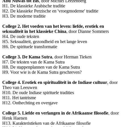
Abu Nuwas tot Isis
, door Michiel Leezenberg
H1. De klassieke Arabische traditie
H2. De klassieke Perzische en 'vroegmoderne' traditie
H3. De moderne traditie
College 2. Het voeden van het leven: liefde, erotiek en
seksualiteit in het klassieke China
, door Dianne Sommers
H4. De oude teksten
H5. Seksualiteit, gezondheid en het lange leven
H6. De spirituele transformatie
College 3. De Kama Sutra
, door Herman Tieken
H7. De teksten van de Kama Sutra
H8. De stappenplannen van de Kama Sutra
H9. Voor wie is de Kama Sutra geschreven?
College 4. Erotiek en spiritualiteit in de Indiase cultuur
, door
Theo van Leeuwen
H10. De oude Indiase spirituele tradities
H11. Het tantrisme
H12. Onthechting en overgave
College 5. Liefde en verlangen in de Afrikaanse filosofie
, door
Henk Haenen
H13. Karakteristieken van de Afrikaanse filosofie