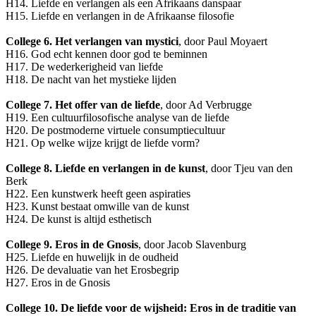
H14. Liefde en verlangen als een Afrikaans danspaar
H15. Liefde en verlangen in de Afrikaanse filosofie
College 6. Het verlangen van mystici
, door Paul Moyaert
H16. God echt kennen door god te beminnen
H17. De wederkerigheid van liefde
H18. De nacht van het mystieke lijden
College 7. Het offer van de liefde
, door Ad Verbrugge
H19. Een cultuurfilosofische analyse van de liefde
H20. De postmoderne virtuele consumptiecultuur
H21. Op welke wijze krijgt de liefde vorm?
College 8. Liefde en verlangen in de kunst
, door Tjeu van den
Berk
H22. Een kunstwerk heeft geen aspiraties
H23. Kunst bestaat omwille van de kunst
H24. De kunst is altijd esthetisch
College 9. Eros in de Gnosis
, door Jacob Slavenburg
H25. Liefde en huwelijk in de oudheid
H26. De devaluatie van het Erosbegrip
H27. Eros in de Gnosis
College 10. De liefde voor de wijsheid: Eros in de traditie van