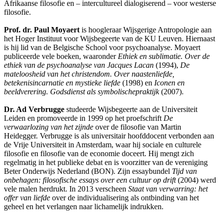
Afrikaanse filosofie en – intercultureel dialogiserend – voor westerse
filosofie.
Prof. dr. Paul Moyaert
is hoogleraar Wijsgerige Antropologie aan
het Hoger Instituut voor Wijsbegeerte van de KU Leuven. Hiernaast
is hij lid van de Belgische School voor psychoanalyse. Moyaert
publiceerde vele boeken, waaronder
Ethiek en sublimatie. Over de
ethiek van de psychoanalyse van Jacques Lacan
(1994),
De
mateloosheid van het christendom. Over naastenliefde,
betekenisincarnatie en mystieke liefde
(1998) en
Iconen en
beeldverering. Godsdienst als symbolischepraktijk
(2007).
Dr. Ad Verbrugge
studeerde Wijsbegeerte aan de Universiteit
Leiden en promoveerde in 1999 op het proefschrift
De
verwaarlozing van het zijnde
over de filosofie van Martin
Heidegger. Verbrugge is als universitair hoofddocent verbonden aan
de Vrije Universiteit in Amsterdam, waar hij sociale en culturele
filosofie en filosofie van de economie doceert. Hij mengt zich
regelmatig in het publieke debat en is voorzitter van de vereniging
Beter Onderwijs Nederland (BON). Zijn essaybundel
Tijd van
onbehagen: filosofische essays over een cultuur op drift
(2004) werd
vele malen herdrukt. In 2013 verscheen
Staat van verwarring: het
offer van liefde
over de individualisering als ontbinding van het
geheel en het verlangen naar lichamelijk indrukken.