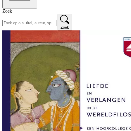
Zoek
Zoek