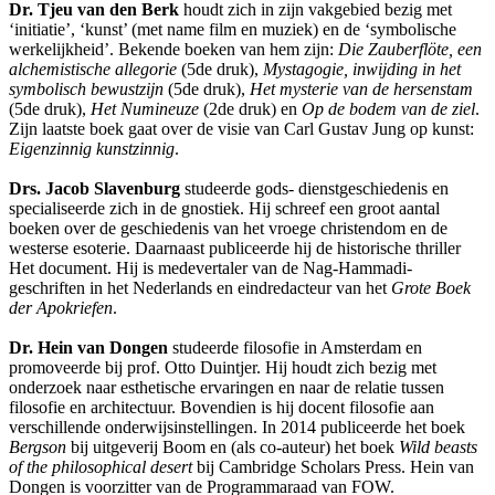
Dr. Tjeu van den Berk
houdt zich in zijn vakgebied bezig met
‘initiatie’, ‘kunst’ (met name film en muziek) en de ‘symbolische
werkelijkheid’. Bekende boeken van hem zijn:
Die Zauberflöte, een
alchemistische allegorie
(5de druk),
Mystagogie, inwijding in het
symbolisch bewustzijn
(5de druk),
Het mysterie van de hersenstam
(5de druk),
Het Numineuze
(2de druk) en
Op de bodem van de ziel
.
Zijn laatste boek gaat over de visie van Carl Gustav Jung op kunst:
Eigenzinnig kunstzinnig
.
Drs. Jacob Slavenburg
studeerde gods- dienstgeschiedenis en
specialiseerde zich in de gnostiek. Hij schreef een groot aantal
boeken over de geschiedenis van het vroege christendom en de
westerse esoterie. Daarnaast publiceerde hij de historische thriller
Het document. Hij is medevertaler van de Nag-Hammadi-
geschriften in het Nederlands en eindredacteur van het
Grote Boek
der Apokriefen
.
Dr. Hein van Dongen
studeerde filosofie in Amsterdam en
promoveerde bij prof. Otto Duintjer. Hij houdt zich bezig met
onderzoek naar esthetische ervaringen en naar de relatie tussen
filosofie en architectuur. Bovendien is hij docent filosofie aan
verschillende onderwijsinstellingen. In 2014 publiceerde het boek
Bergson
bij uitgeverij Boom en (als co-auteur) het boek
Wild beasts
of the philosophical desert
bij Cambridge Scholars Press. Hein van
Dongen is voorzitter van de Programmaraad van FOW.