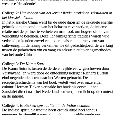
westerse 'decadentie'.
College 2:
Het voeden van het leven: liefde, erotiek en seksualiteit in
het klassieke China
In het klassieke China werd bij de oude daoïsten de seksuele energie
gebruikt om de conditie van het lichaam te versterken, de intieme
relatie met de partner te verbeteren maar ook om hogere staten van
verlichting te bereiken. Deze lichaamsgerichte tradities waren wijd
verbreid en kenden zowel een externe als een interne vorm van
cultivering. In de lezing verkennen we dit gedachtegoed, de werking
tussen de polariteiten yin en yang en seksuele cultiveringsmethodes
van het oude China.
College 3:
De Kama Sutra
De Kama Sutra is tussen de derde en vijfde eeuw geschreven door
Vatsyayana, en werd door de ontdekkingsreiziger Richard Burton
eind negentiende eeuw naar het Westen gebracht. De
receptiegeschiedenis van het boek vertelt veel over onze eigen
cultuur. Herman Tieken vertaalde het boek als eerste uit het
Sanskriet direct naar het Nederlands en werpt een licht op de context
en de inhoud.
College 4:
Erotiek en spiritualiteit in de Indiase cultuur
De Indiase spirituele traditie heeft erotiek altijd heel serieus
genomen, in zinnelijke vorm (kama) en in gesublimeerde vorm