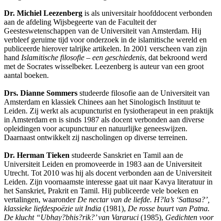
Dr. Michiel Leezenberg
is als universitair hoofddocent verbonden
aan de afdeling Wijsbegeerte van de Faculteit der
Geesteswetenschappen van de Universiteit van Amsterdam. Hij
verbleef geruime tijd voor onderzoek in de islamitische wereld en
publiceerde hierover talrijke artikelen. In 2001 verscheen van zijn
hand
Islamitische filosofie – een geschiedenis
, dat bekroond werd
met de Socrates wisselbeker. Leezenberg is auteur van een groot
aantal boeken.
Drs. Dianne Sommers
studeerde filosofie aan de Universiteit van
Amsterdam en klassiek Chinees aan het Sinologisch Instituut te
Leiden. Zij werkt als acupuncturist en fysiotherapeut in een praktijk
in Amsterdam en is sinds 1987 als docent verbonden aan diverse
opleidingen voor acupunctuur en natuurlijke geneeswijzen.
Daarnaast ontwikkelt zij nascholingen op diverse terreinen.
Dr. Herman Tieken
studeerde Sanskriet en Tamil aan de
Universiteit Leiden en promoveerde in 1983 aan de Universiteit
Utrecht. Tot 2010 was hij als docent verbonden aan de Universiteit
Leiden. Zijn voornaamste interesse gaat uit naar Kavya literatuur in
het Sanskriet, Prakrit en Tamil. Hij publiceerde vele boeken en
vertalingen, waaronder
De nectar van de liefde. H?la’s ‘Sattasa?’,
klassieke liefdespoëzie uit India
(1981),
De rosse buurt van Patna.
De klucht “Ubhay?bhis?rik?’ van Vararuci
(1985),
Gedichten voor