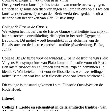
College 8:
Liefde en verlangen in de kunst
Ons gevoel voor kunst lijkt los te staan van morele overwegingen.
En toch stijgt soms een diep verlangen en liefde in ons op als we een
kunstwerk ervaren. Tjeu van den Berk werkt deze gedachte uit aan
de hand van het denken van Carl Gustav Jung.
College 9:
Eros in de Gnosis
We volgen het motief van de Hieros Gamos (het heilige huwelijk) in
haar historische ontwikkeling, die begint in het oude Egypte en
Babylonië. Dit motief wordt herontdekt in de alchemie van de
Renaissance en de latere esoterische traditie (Swedenborg, Blake,
Jung).
College 10:
De liefde voor de wijsheid: Eros in de traditie van Plato
Volgens Het symposium van Plato komt de filosofie voort uit Eros.
Een latere filosoof als Feuerbach stelt zelfs: 'zijn en beminnen zijn
identiek'. Wat betekent het voor de filosofie als we deze stellingen
radicaliseren, en wat kan zo'n filosofie voor ons leven betekenen?
Dit college is tot stand gekomen i.s.m. Filosofie Oost-West en de
Rode Hoed.
Inhoud
College 1. Liefde en seksualiteit in de Islamitische traditie - van