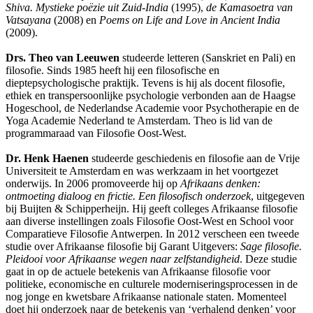
Shiva. Mystieke poëzie uit Zuid-India
(1995),
de Kamasoetra van
Vatsayana
(2008) en
Poems on Life and Love in Ancient India
(2009).
Drs. Theo van Leeuwen
studeerde letteren (Sanskriet en Pali) en
filosofie. Sinds 1985 heeft hij een filosofische en
dieptepsychologische praktijk. Tevens is hij als docent filosofie,
ethiek en transpersoonlijke psychologie verbonden aan de Haagse
Hogeschool, de Nederlandse Academie voor Psychotherapie en de
Yoga Academie Nederland te Amsterdam. Theo is lid van de
programmaraad van Filosofie Oost-West.
Dr. Henk Haenen
studeerde geschiedenis en filosofie aan de Vrije
Universiteit te Amsterdam en was werkzaam in het voortgezet
onderwijs. In 2006 promoveerde hij op
Afrikaans denken:
ontmoeting dialoog en frictie. Een filosofisch onderzoek
, uitgegeven
bij Buijten & Schipperheijn. Hij geeft colleges Afrikaanse filosofie
aan diverse instellingen zoals Filosofie Oost-West en School voor
Comparatieve Filosofie Antwerpen. In 2012 verscheen een tweede
studie over Afrikaanse filosofie bij Garant Uitgevers:
Sage filosofie.
Pleidooi voor Afrikaanse wegen naar zelfstandigheid
. Deze studie
gaat in op de actuele betekenis van Afrikaanse filosofie voor
politieke, economische en culturele moderniseringsprocessen in de
nog jonge en kwetsbare Afrikaanse nationale staten. Momenteel
doet hij onderzoek naar de betekenis van ‘verhalend denken’ voor