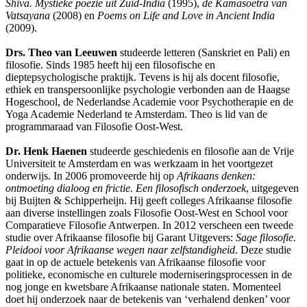
Shiva. Mystieke poëzie uit Zuid-India
(1995),
de Kamasoetra van
Vatsayana
(2008) en
Poems on Life and Love in Ancient India
(2009).
Drs. Theo van Leeuwen
studeerde letteren (Sanskriet en Pali) en
filosofie. Sinds 1985 heeft hij een filosofische en
dieptepsychologische praktijk. Tevens is hij als docent filosofie,
ethiek en transpersoonlijke psychologie verbonden aan de Haagse
Hogeschool, de Nederlandse Academie voor Psychotherapie en de
Yoga Academie Nederland te Amsterdam. Theo is lid van de
programmaraad van Filosofie Oost-West.
Dr. Henk Haenen
studeerde geschiedenis en filosofie aan de Vrije
Universiteit te Amsterdam en was werkzaam in het voortgezet
onderwijs. In 2006 promoveerde hij op
Afrikaans denken:
ontmoeting dialoog en frictie. Een filosofisch onderzoek
, uitgegeven
bij Buijten & Schipperheijn. Hij geeft colleges Afrikaanse filosofie
aan diverse instellingen zoals Filosofie Oost-West en School voor
Comparatieve Filosofie Antwerpen. In 2012 verscheen een tweede
studie over Afrikaanse filosofie bij Garant Uitgevers:
Sage filosofie.
Pleidooi voor Afrikaanse wegen naar zelfstandigheid
. Deze studie
gaat in op de actuele betekenis van Afrikaanse filosofie voor
politieke, economische en culturele moderniseringsprocessen in de
nog jonge en kwetsbare Afrikaanse nationale staten. Momenteel
doet hij onderzoek naar de betekenis van ‘verhalend denken’ voor