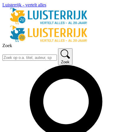
Luisterrijk - vertelt alles
Zoek
Zoek