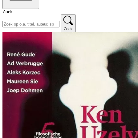
Zoek
Zoek