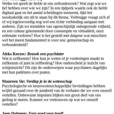
Welke rol speelt de liefde in ons zelfonderzoek? Wat zegt wat we
lief hebben over wie we zijn? In een tijdperk waarin ook de liefde
digitaal gaat en het aantal scheidingen toeneemt, lijkt het
noodzakelijk om stil te staan bij dit thema. Verbrugge vraagt zich af
of wij tegenwoordig nog wel een échte verbinding aangaan met
anderen. Zijn we temidden van ogenschijnlijk onbegrensde vrijheid,
en een cultuur gekenmerkt door consumptie en virtualiteit, onze
oriëntatie verloren? Hoe is het gesteld met datgene wat misschien
wel het meest fundamenteel is voor ons: gemeenschap en
verbondenheid?
Aleks Korzec:
Bezoek een psychiater
Wat is zelfkennis? Hoe kun je weten of je vorderingen maakt in
zelfkennis of juist in zelfbedrog? Hoe onderscheid je inzicht van
schijninzicht? Dit zijn de onderwerpen waar psychiaters dagelijks
met hun patiënten over praten.
Maureen Sie:
Verdiep je in de wetenschap
Psychologische en neurowetenschappelijke bevindingen hebben
twijfel gezaaid over de juistheid van de verhalen die we over onszelf
vertellen. Onbewuste impulsen blijken een groot deel van ons
gedrag te sturen. Kunnen we vertrouwen op wat we onszelf
vertellen?
Joep Dohmen:
Zorg goed voor jezelf