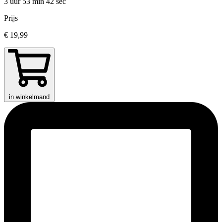
3 uur 53 min
42 sec
Prijs
€ 19,99
in winkelmand