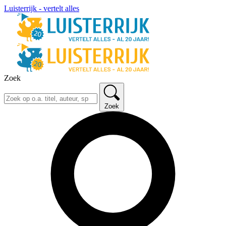
Luisterrijk - vertelt alles
Zoek
Zoek