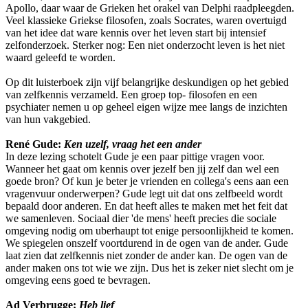
Apollo, daar waar de Grieken het orakel van Delphi raadpleegden.
Veel klassieke Griekse filosofen, zoals Socrates, waren overtuigd
van het idee dat ware kennis over het leven start bij intensief
zelfonderzoek. Sterker nog: Een niet onderzocht leven is het niet
waard geleefd te worden.
Op dit luisterboek zijn vijf belangrijke deskundigen op het gebied
van zelfkennis verzameld. Een groep top- filosofen en een
psychiater nemen u op geheel eigen wijze mee langs de inzichten
van hun vakgebied.
René Gude:
Ken uzelf, vraag het een ander
In deze lezing schotelt Gude je een paar pittige vragen voor.
Wanneer het gaat om kennis over jezelf ben jij zelf dan wel een
goede bron? Of kun je beter je vrienden en collega's eens aan een
vragenvuur onderwerpen? Gude legt uit dat ons zelfbeeld wordt
bepaald door anderen. En dat heeft alles te maken met het feit dat
we samenleven. Sociaal dier 'de mens' heeft precies die sociale
omgeving nodig om uberhaupt tot enige persoonlijkheid te komen.
We spiegelen onszelf voortdurend in de ogen van de ander. Gude
laat zien dat zelfkennis niet zonder de ander kan. De ogen van de
ander maken ons tot wie we zijn. Dus het is zeker niet slecht om je
omgeving eens goed te bevragen.
Ad Verbrugge:
Heb lief