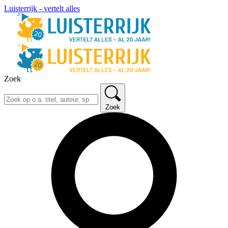
Luisterrijk - vertelt alles
Zoek
Zoek