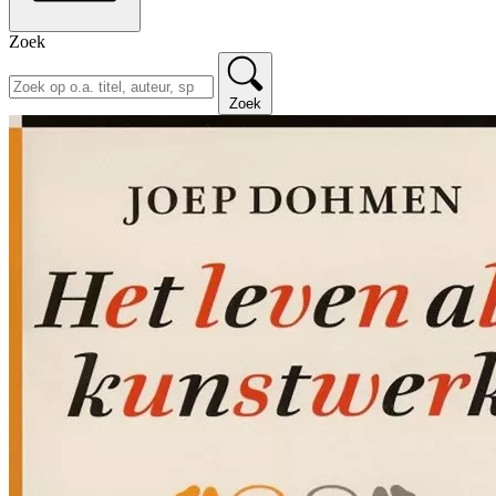
Zoek
Zoek