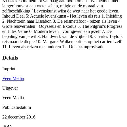
Klassieke Oudheid tot vandaag aan bod komen. ‘We hebben niet
langer houvast aan wetenschap, religie en de moraal van
zelfbeschikking.’ Levenskunst wijst de weg naar het goede leven.
Inhoud Deel 5: Actuele levenskunst - Het leven als reis 1. Inleiding
2. Nachttrein naar Lissabon 3. De reismetafoor - reizen als leven 4.
Grote reisverhalen - Odysseus en Exodus 5. The Pilgrim's Progress
en Jules Verne 6. Modern leven - vormgeven aan jezelf 7. De
bepaling van je wil 8. Handwerk van de vrijheid 9. Charles Taylors
reis naar de diepte 10. Margaret Walkers kritiek op het carriere-zelf
11. Leven als reizen met anderen 12. De jazzimprovisatie
Details
Imprint
Veen Media
Uitgever
Veen Media
Publicatiedatum
22 december 2016
ISBN