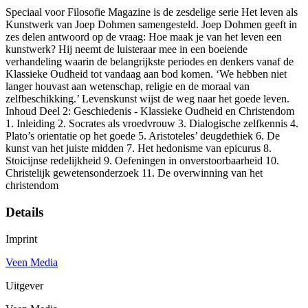
Speciaal voor Filosofie Magazine is de zesdelige serie Het leven als
Kunstwerk van Joep Dohmen samengesteld. Joep Dohmen geeft in
zes delen antwoord op de vraag: Hoe maak je van het leven een
kunstwerk? Hij neemt de luisteraar mee in een boeiende
verhandeling waarin de belangrijkste periodes en denkers vanaf de
Klassieke Oudheid tot vandaag aan bod komen. ‘We hebben niet
langer houvast aan wetenschap, religie en de moraal van
zelfbeschikking.’ Levenskunst wijst de weg naar het goede leven.
Inhoud Deel 2: Geschiedenis - Klassieke Oudheid en Christendom
1. Inleiding 2. Socrates als vroedvrouw 3. Dialogische zelfkennis 4.
Plato’s orientatie op het goede 5. Aristoteles’ deugdethiek 6. De
kunst van het juiste midden 7. Het hedonisme van epicurus 8.
Stoicijnse redelijkheid 9. Oefeningen in onverstoorbaarheid 10.
Christelijk gewetensonderzoek 11. De overwinning van het
christendom
Details
Imprint
Veen Media
Uitgever