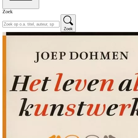
Zoek
Zoek