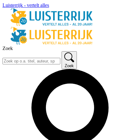
Luisterrijk - vertelt alles
Zoek
Zoek