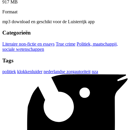
917 MB
Formaat
mp3 download en geschikt voor de Luisterrijk app
Categorieën
Literaire non-fictie en essays
True crime
Politiek, maatschappij,
sociale wetenschappen
Tags
politiek
klokkenluider
nederlandse zorgautoriteit
nza