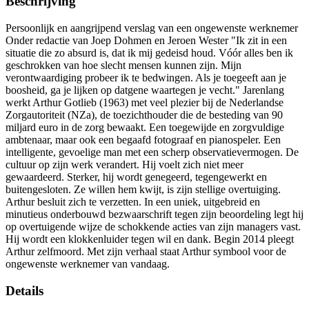
Beschrijving
Persoonlijk en aangrijpend verslag van een ongewenste werknemer
Onder redactie van Joep Dohmen en Jeroen Wester "Ik zit in een
situatie die zo absurd is, dat ik mij gedeisd houd. Vóór alles ben ik
geschrokken van hoe slecht mensen kunnen zijn. Mijn
verontwaardiging probeer ik te bedwingen. Als je toegeeft aan je
boosheid, ga je lijken op datgene waartegen je vecht." Jarenlang
werkt Arthur Gotlieb (1963) met veel plezier bij de Nederlandse
Zorgautoriteit (NZa), de toezichthouder die de besteding van 90
miljard euro in de zorg bewaakt. Een toegewijde en zorgvuldige
ambtenaar, maar ook een begaafd fotograaf en pianospeler. Een
intelligente, gevoelige man met een scherp observatievermogen. De
cultuur op zijn werk verandert. Hij voelt zich niet meer
gewaardeerd. Sterker, hij wordt genegeerd, tegengewerkt en
buitengesloten. Ze willen hem kwijt, is zijn stellige overtuiging.
Arthur besluit zich te verzetten. In een uniek, uitgebreid en
minutieus onderbouwd bezwaarschrift tegen zijn beoordeling legt hij
op overtuigende wijze de schokkende acties van zijn managers vast.
Hij wordt een klokkenluider tegen wil en dank. Begin 2014 pleegt
Arthur zelfmoord. Met zijn verhaal staat Arthur symbool voor de
ongewenste werknemer van vandaag.
Details