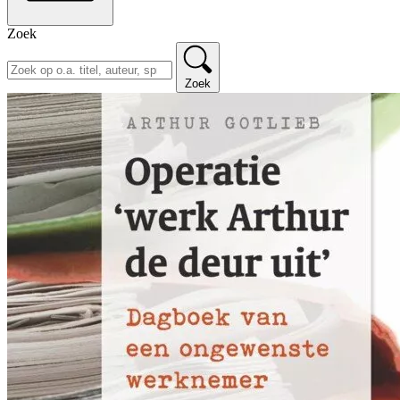
Zoek
Zoek