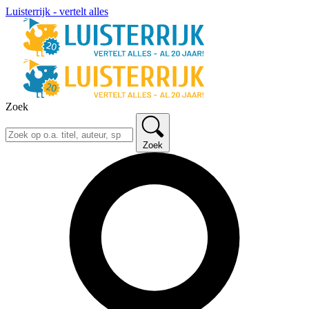
Luisterrijk - vertelt alles
Zoek
Zoek