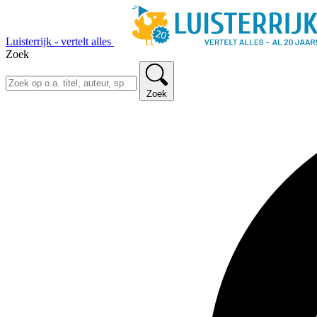
Luisterrijk - vertelt alles
Zoek
Zoek