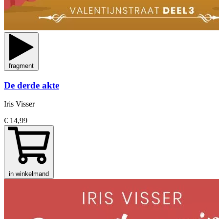
fragment
De derde akte
Iris Visser
€ 14,99
in winkelmand