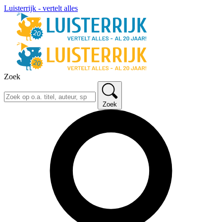
Luisterrijk - vertelt alles
Zoek
Zoek