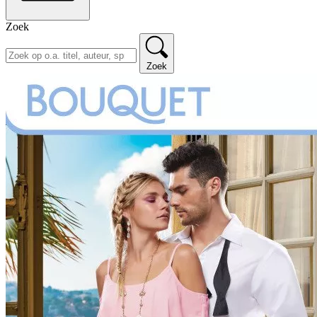
Zoek
Zoek