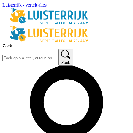
Luisterrijk - vertelt alles
Zoek
Zoek