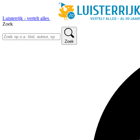
Luisterrijk - vertelt alles
Zoek
Zoek