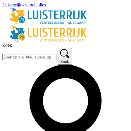
Luisterrijk - vertelt alles
Zoek
Zoek