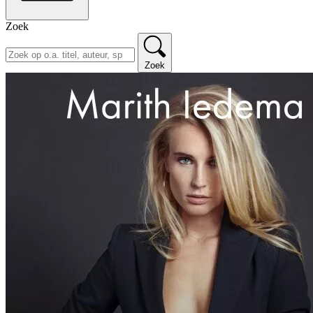
Zoek
Zoek