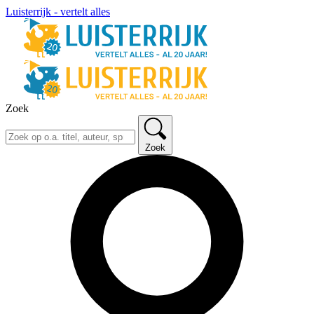
Luisterrijk - vertelt alles
Zoek
Zoek