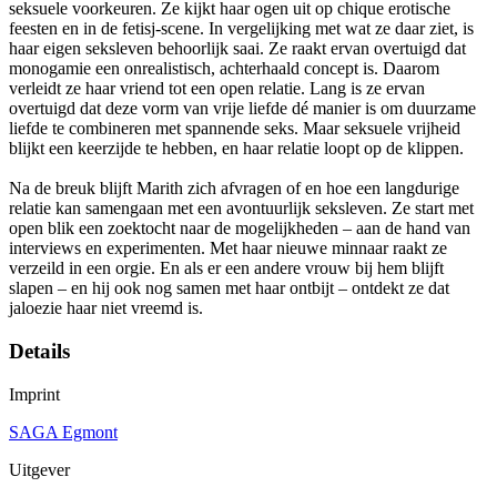
seksuele voorkeuren. Ze kijkt haar ogen uit op chique erotische
feesten en in de fetisj-scene. In vergelijking met wat ze daar ziet, is
haar eigen seksleven behoorlijk saai. Ze raakt ervan overtuigd dat
monogamie een onrealistisch, achterhaald concept is. Daarom
verleidt ze haar vriend tot een open relatie. Lang is ze ervan
overtuigd dat deze vorm van vrije liefde dé manier is om duurzame
liefde te combineren met spannende seks. Maar seksuele vrijheid
blijkt een keerzijde te hebben, en haar relatie loopt op de klippen.
Na de breuk blijft Marith zich afvragen of en hoe een langdurige
relatie kan samengaan met een avontuurlijk seksleven. Ze start met
open blik een zoektocht naar de mogelijkheden – aan de hand van
interviews en experimenten. Met haar nieuwe minnaar raakt ze
verzeild in een orgie. En als er een andere vrouw bij hem blijft
slapen – en hij ook nog samen met haar ontbijt – ontdekt ze dat
jaloezie haar niet vreemd is.
Details
Imprint
SAGA Egmont
Uitgever