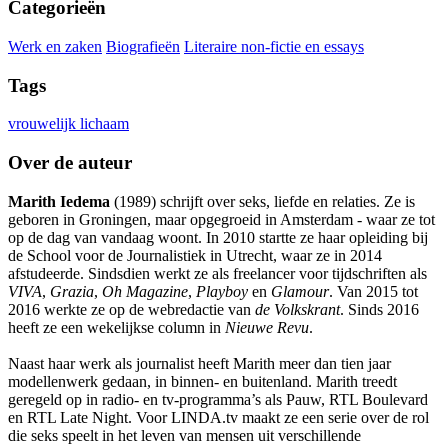
Categorieën
Werk en zaken
Biografieën
Literaire non-fictie en essays
Tags
vrouwelijk lichaam
Over de auteur
Marith Iedema
(1989) schrijft over seks, liefde en relaties. Ze is
geboren in Groningen, maar opgegroeid in Amsterdam - waar ze tot
op de dag van vandaag woont. In 2010 startte ze haar opleiding bij
de School voor de Journalistiek in Utrecht, waar ze in 2014
afstudeerde. Sindsdien werkt ze als freelancer voor tijdschriften als
VIVA
,
Grazia
,
Oh Magazine
,
Playboy
en
Glamour
. Van 2015 tot
2016 werkte ze op de webredactie van
de Volkskrant
. Sinds 2016
heeft ze een wekelijkse column in
Nieuwe Revu
.
Naast haar werk als journalist heeft Marith meer dan tien jaar
modellenwerk gedaan, in binnen- en buitenland. Marith treedt
geregeld op in radio- en tv-programma’s als Pauw, RTL Boulevard
en RTL Late Night. Voor LINDA.tv maakt ze een serie over de rol
die seks speelt in het leven van mensen uit verschillende