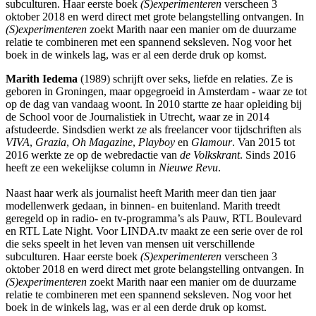
subculturen. Haar eerste boek
(S)experimenteren
verscheen 3
oktober 2018 en werd direct met grote belangstelling ontvangen. In
(S)experimenteren
zoekt Marith naar een manier om de duurzame
relatie te combineren met een spannend seksleven. Nog voor het
boek in de winkels lag, was er al een derde druk op komst.
Marith Iedema
(1989) schrijft over seks, liefde en relaties. Ze is
geboren in Groningen, maar opgegroeid in Amsterdam - waar ze tot
op de dag van vandaag woont. In 2010 startte ze haar opleiding bij
de School voor de Journalistiek in Utrecht, waar ze in 2014
afstudeerde. Sindsdien werkt ze als freelancer voor tijdschriften als
VIVA
,
Grazia
,
Oh Magazine
,
Playboy
en
Glamour
. Van 2015 tot
2016 werkte ze op de webredactie van
de Volkskrant
. Sinds 2016
heeft ze een wekelijkse column in
Nieuwe Revu
.
Naast haar werk als journalist heeft Marith meer dan tien jaar
modellenwerk gedaan, in binnen- en buitenland. Marith treedt
geregeld op in radio- en tv-programma’s als Pauw, RTL Boulevard
en RTL Late Night. Voor LINDA.tv maakt ze een serie over de rol
die seks speelt in het leven van mensen uit verschillende
subculturen. Haar eerste boek
(S)experimenteren
verscheen 3
oktober 2018 en werd direct met grote belangstelling ontvangen. In
(S)experimenteren
zoekt Marith naar een manier om de duurzame
relatie te combineren met een spannend seksleven. Nog voor het
boek in de winkels lag, was er al een derde druk op komst.