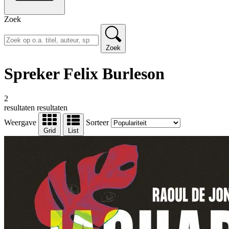
Zoek
Zoek
Spreker Felix Burleson
2
resultaten
resultaten
Weergave
Sorteer
Grid
List