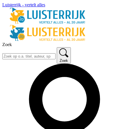
Luisterrijk - vertelt alles
Zoek
Zoek