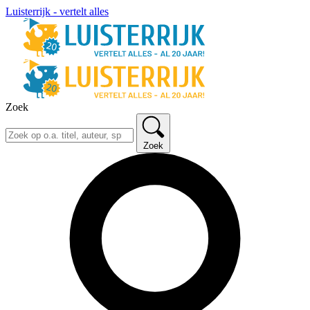
Luisterrijk - vertelt alles
Zoek
Zoek