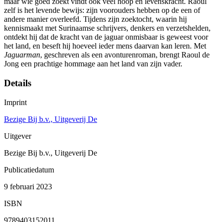
maar wie goed zoekt vindt ook veel hoop en levenskracht. Raoul
zelf is het levende bewijs: zijn voorouders hebben op de een of
andere manier overleefd. Tijdens zijn zoektocht, waarin hij
kennismaakt met Surinaamse schrijvers, denkers en verzetshelden,
ontdekt hij dat de kracht van de jaguar onmisbaar is geweest voor
het land, en beseft hij hoeveel ieder mens daarvan kan leren. Met
Jaguarman
, geschreven als een avonturenroman, brengt Raoul de
Jong een prachtige hommage aan het land van zijn vader.
Details
Imprint
Bezige Bij b.v., Uitgeverij De
Uitgever
Bezige Bij b.v., Uitgeverij De
Publicatiedatum
9 februari 2023
ISBN
9789403152011