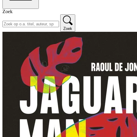
Zoek
Zoek