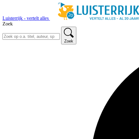
Luisterrijk - vertelt alles
Zoek
Zoek