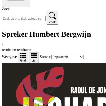
Zoek
Zoek
Spreker Humbert Bergwijn
1
resultaten
resultaten
Weergave
Sorteer
Grid
List