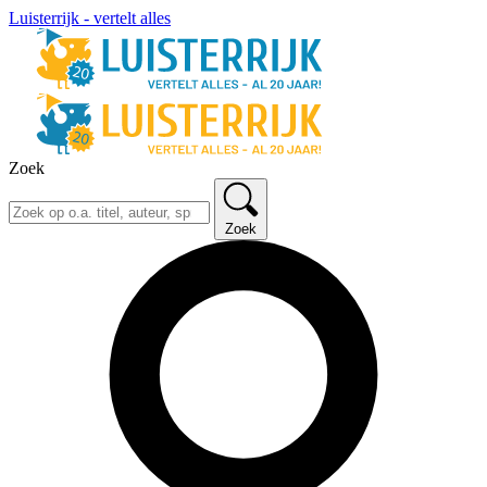
Luisterrijk - vertelt alles
Zoek
Zoek