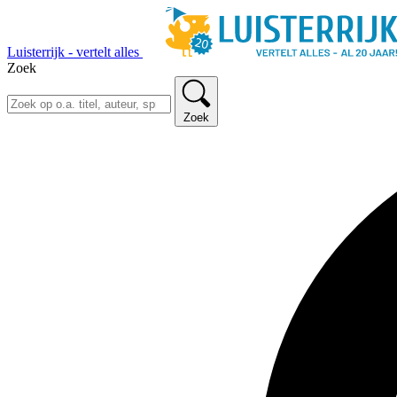
Luisterrijk - vertelt alles
Zoek
Zoek