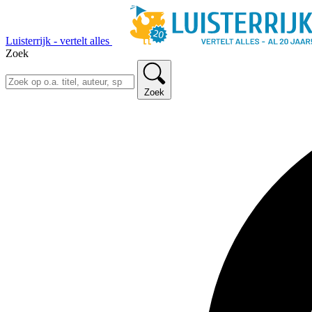
Luisterrijk - vertelt alles
Zoek
Zoek