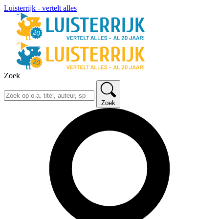
Luisterrijk - vertelt alles
Zoek
Zoek