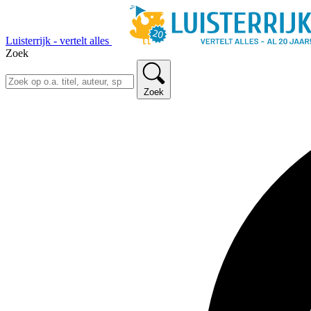
Luisterrijk - vertelt alles
Zoek
Zoek