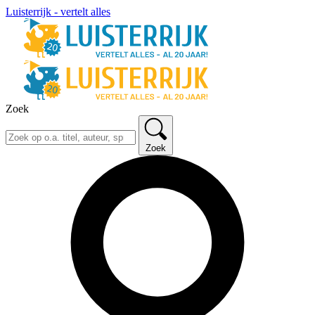
Luisterrijk - vertelt alles
Zoek
Zoek