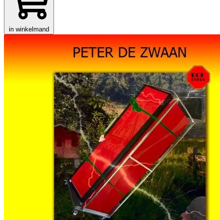
in winkelmand