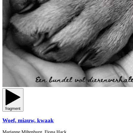
fragment
Woef, miauw, kwaak
Marianne Miltenburg, Fiona Hack