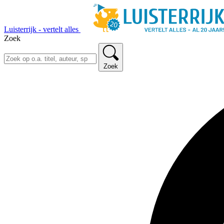
Luisterrijk - vertelt alles
Zoek
Zoek