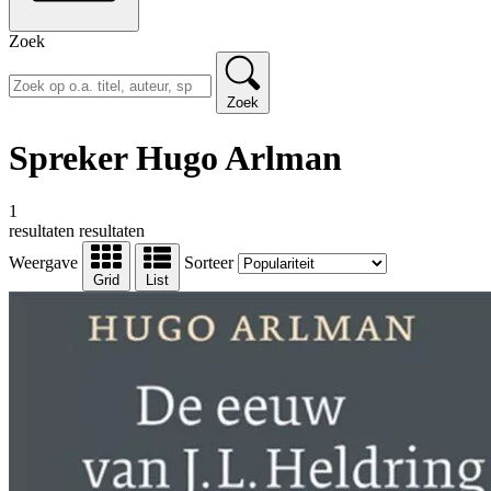
Zoek
Zoek
Spreker Hugo Arlman
1
resultaten
resultaten
Weergave
Sorteer
Grid
List