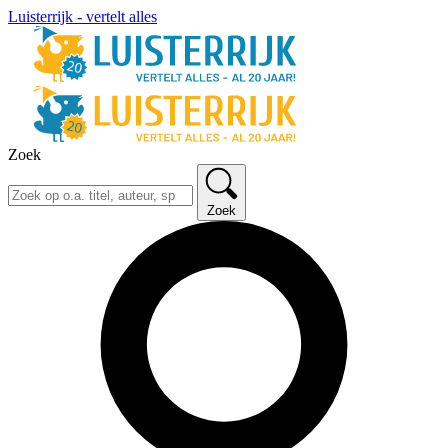
Luisterrijk - vertelt alles
Zoek
Zoek