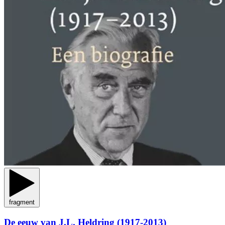
fragment
De eeuw van J.L. Heldring (1917-2013)