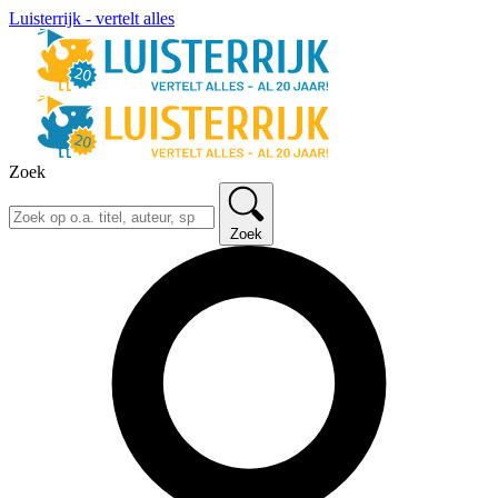
Luisterrijk - vertelt alles
Zoek
Zoek