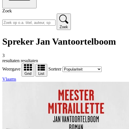
Zoek
Zoek
Spreker Jan Vantoortelboom
3
resultaten
resultaten
Weergave
Sorteer
Grid
List
Vlaams