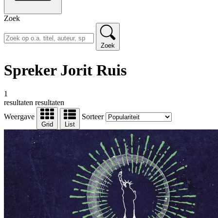
Zoek
Zoek
Spreker Jorit Ruis
1
resultaten
resultaten
Weergave
Sorteer
Grid
List