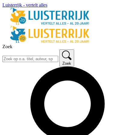
Luisterrijk - vertelt alles
Zoek
Zoek