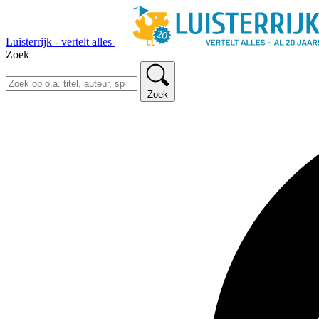
Luisterrijk - vertelt alles
Zoek
Zoek