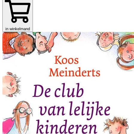
in winkelmand