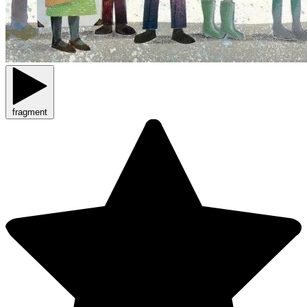
fragment