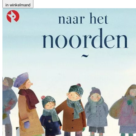
in winkelmand