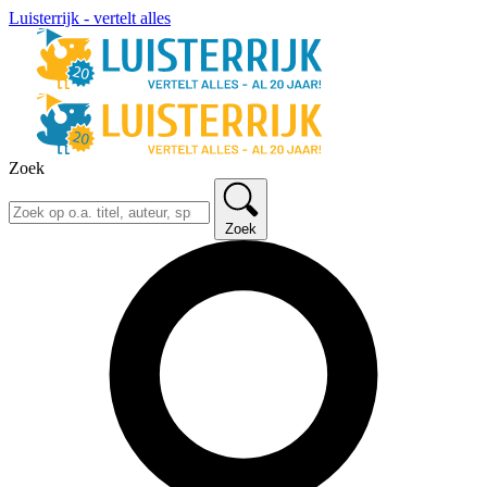
Luisterrijk - vertelt alles
Zoek
Zoek