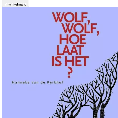
in winkelmand