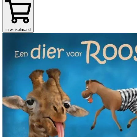
in winkelmand