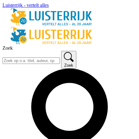
Luisterrijk - vertelt alles
Zoek
Zoek