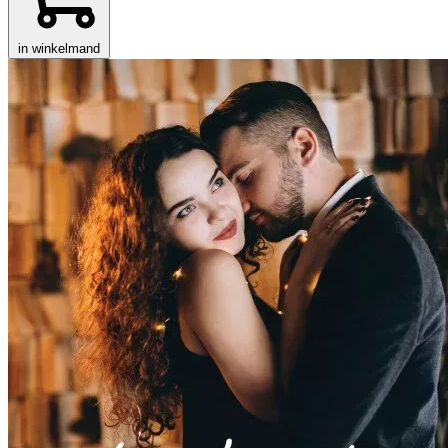
in winkelmand