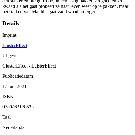
een stalker en brengt Romy in een lastig pakket. Zo goed en zo
kwaad als het gaat probeert ze haar leven weer op te pakken, maar
het stalken van Matthijs gaat van kwaad tot erger.
Details
Imprint
LuisterEffect
Uitgever
ClusterEffect - LuisterEffect
Publicatiedatum
17 juni 2021
ISBN
9789462178533
Taal
Nederlands