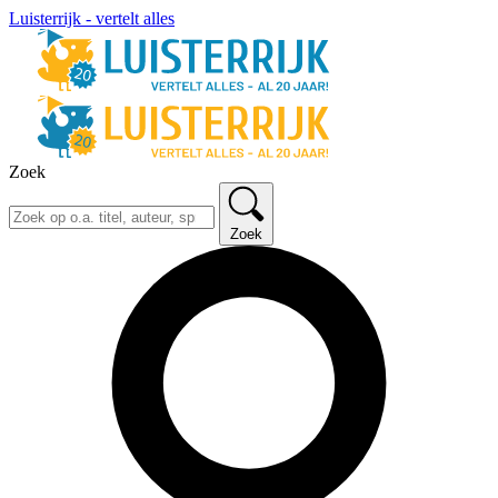
Luisterrijk - vertelt alles
Zoek
Zoek