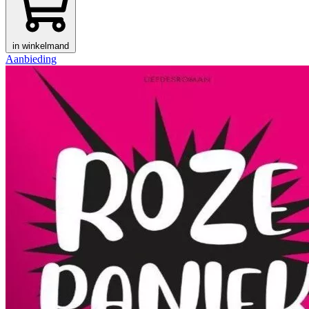
in winkelmand
Aanbieding