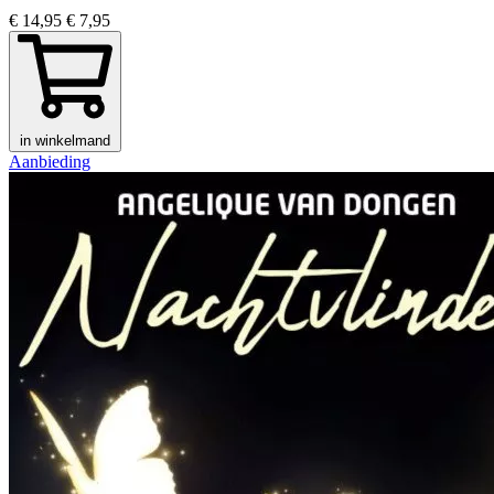
€ 14,95
€ 7,95
in winkelmand
Aanbieding