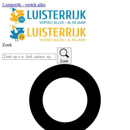
Luisterrijk - vertelt alles
Zoek
Zoek