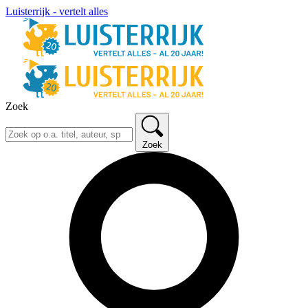
Luisterrijk - vertelt alles
Zoek
Zoek