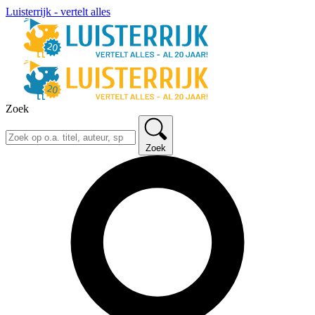
Luisterrijk - vertelt alles
Zoek
Zoek