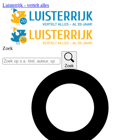
Luisterrijk - vertelt alles
Zoek
Zoek