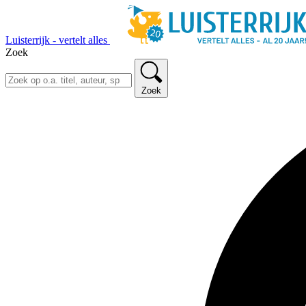
Luisterrijk - vertelt alles
Zoek
Zoek