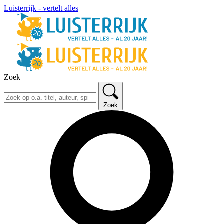
Luisterrijk - vertelt alles
Zoek
Zoek