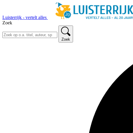
Luisterrijk - vertelt alles
Zoek
Zoek