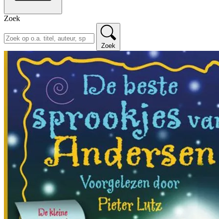
Zoek
Zoek