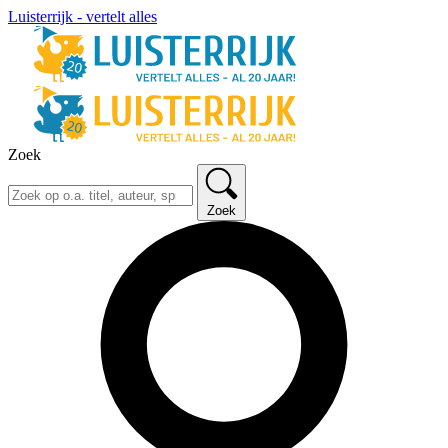
Luisterrijk - vertelt alles
Zoek
Zoek