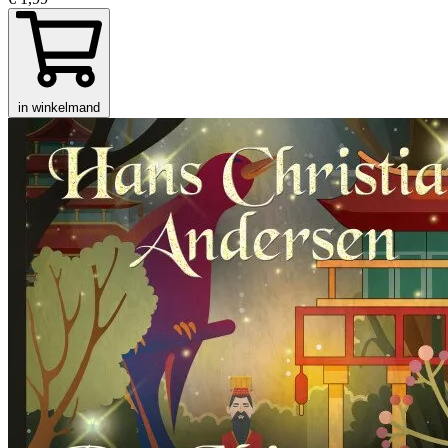
in winkelmand