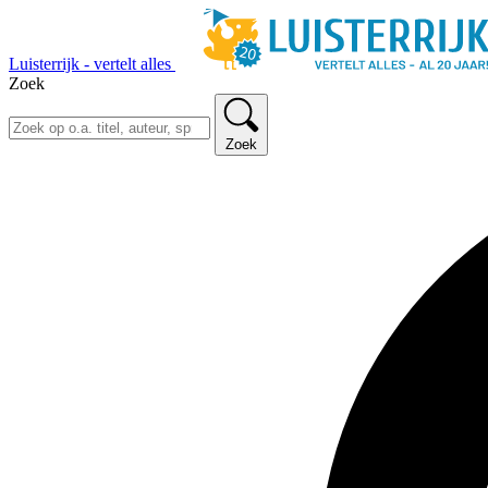
Luisterrijk - vertelt alles
Zoek
Zoek