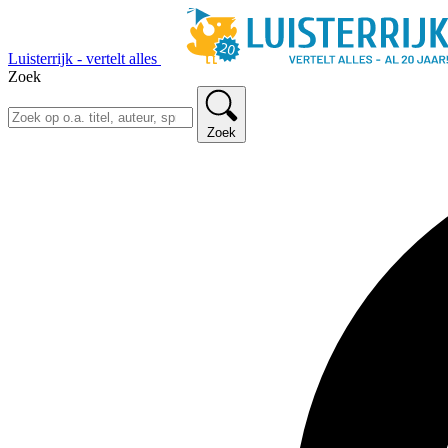
Luisterrijk - vertelt alles
Zoek
Zoek