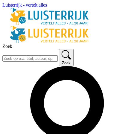
Luisterrijk - vertelt alles
Zoek
Zoek