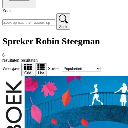
Zoek
Zoek
Spreker Robin Steegman
6
resultaten
resultaten
Weergave
Sorteer
Grid
List