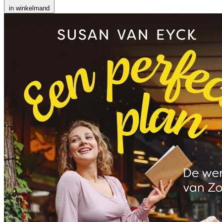
in winkelmand