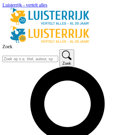
Luisterrijk - vertelt alles
Zoek
Zoek