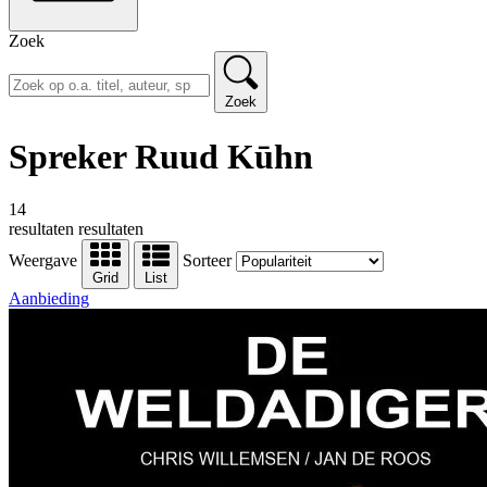
Zoek
Zoek
Spreker Ruud Kūhn
14
resultaten
resultaten
Weergave
Sorteer
Grid
List
Aanbieding