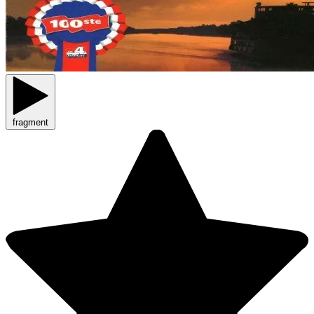
fragment