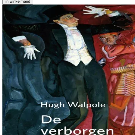
in winkelmand