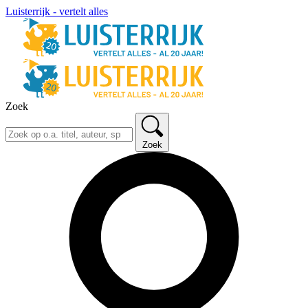
Luisterrijk - vertelt alles
Zoek
Zoek