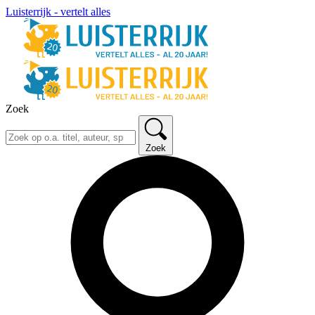
Luisterrijk - vertelt alles
Zoek
Zoek