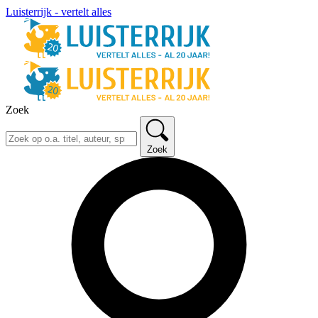
Luisterrijk - vertelt alles
Zoek
Zoek