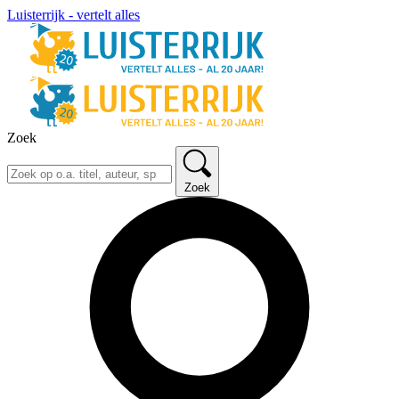
Luisterrijk - vertelt alles
Zoek
Zoek