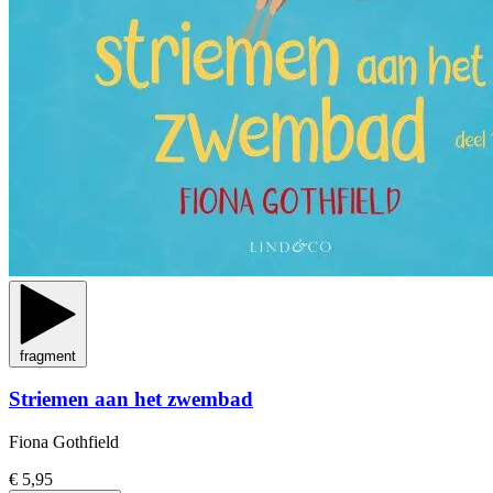
fragment
Striemen aan het zwembad
Fiona Gothfield
€ 5,95