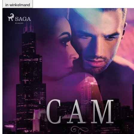
in winkelmand