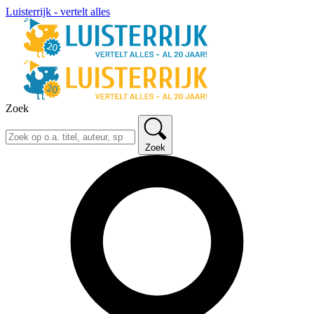
Luisterrijk - vertelt alles
Zoek
Zoek