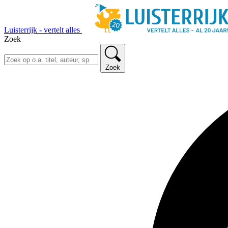
Luisterrijk - vertelt alles
Zoek
Zoek