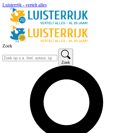
Luisterrijk - vertelt alles
Zoek
Zoek