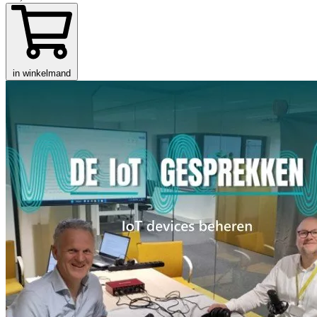
in winkelmand