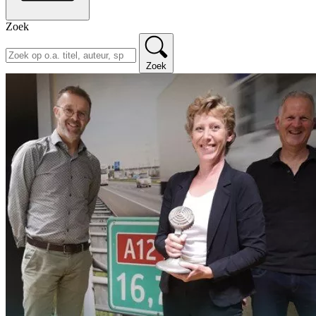
Zoek
Zoek