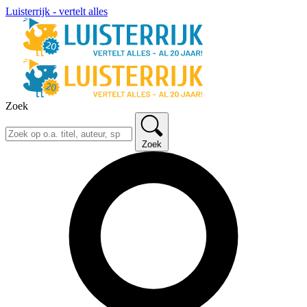
Luisterrijk - vertelt alles
Zoek
Zoek