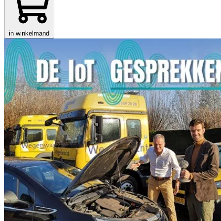
in winkelmand