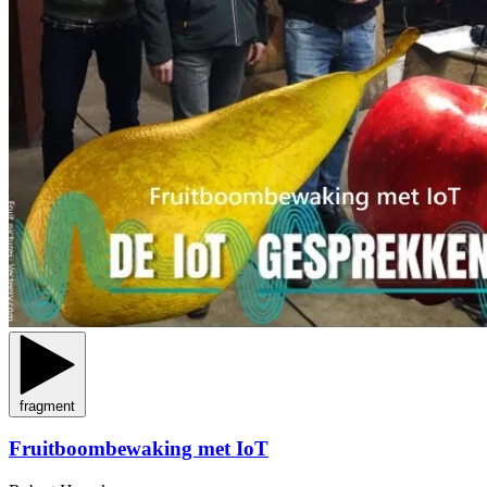
fragment
Fruitboombewaking met IoT