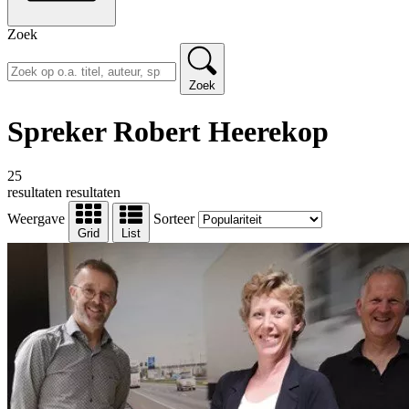
Zoek
Zoek
Spreker Robert Heerekop
25
resultaten
resultaten
Weergave
Sorteer
Grid
List