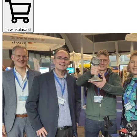
in winkelmand